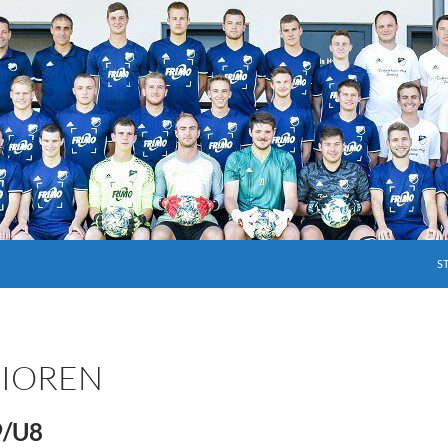
S
NIOREN
9/U8