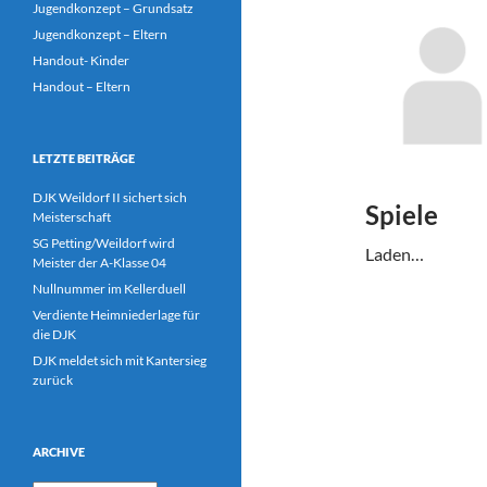
Jugendkonzept – Grundsatz
Jugendkonzept – Eltern
Handout- Kinder
Handout – Eltern
LETZTE BEITRÄGE
DJK Weildorf II sichert sich
Spiele
Meisterschaft
SG Petting/Weildorf wird
Laden…
Meister der A-Klasse 04
Nullnummer im Kellerduell
Verdiente Heimniederlage für
die DJK
DJK meldet sich mit Kantersieg
zurück
ARCHIVE