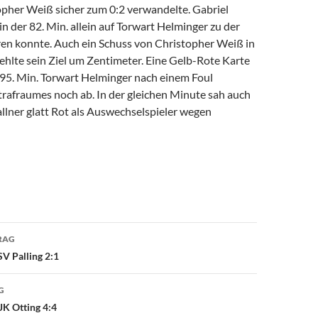
opher Weiß sicher zum 0:2 verwandelte. Gabriel
in der 82. Min. allein auf Torwart Helminger zu der
ren konnte. Auch ein Schuss von Christopher Weiß in
fehlte sein Ziel um Zentimeter. Eine Gelb-Rote Karte
r 95. Min. Torwart Helminger nach einem Foul
trafraumes noch ab. In der gleichen Minute sah auch
llner glatt Rot als Auswechselspieler wegen
avigation
RAG
V Palling 2:1
G
JK Otting 4:4