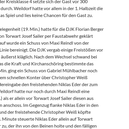
der Kreisklasse 4 setzte sich der Gast vor 300
durch. Weildorf hatte vor allem in der 1. Halbzeit die
as Spiel und lies keine Chancen für den Gast zu.
elegenheit (19. Min.) hatte für die DJK Florian Berger
on Torwart Josef Sailer per Faustabwehr geklärt
auf wurde ein Schuss von Maxi Reindl von der
inie bereinigt. Die DJK vergab einige Freistößen vor
äußerst kläglich. Nach dem Wechsel schwand bei
as die Kraft und Kirchanschöring bestimmte das
. Min. ging ein Schuss von Gabriel Mühlbacher noch
nem schnellen Konter über Christopher Weiß
 Hereingabe den freistehenden Niklas Eder der zum
eildorf hatte nur noch durch Maxi Reindl eine
 als er allein vor Torwart Josef Sailer diesen aus
n anschoss. Im Gegenzug flanke Niklas Eder in den
nd der freistehende Christopher Weiß köpfte
3. Minute steuerte Niklas Eder allein auf Torwart
zu, der ihn von den Beinen holte und den fälligen