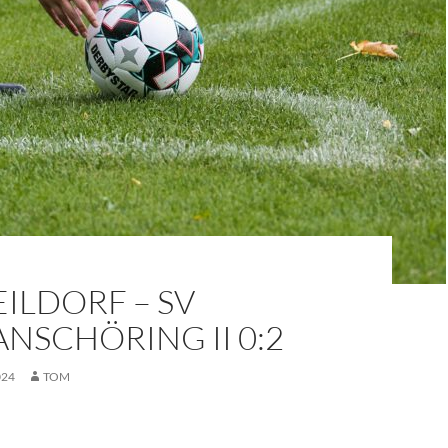
ILDORF – SV
NSCHÖRING II 0:2
024
TOM