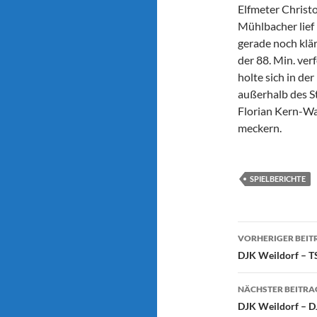
Elfmeter Christ
Mühlbacher lief 
gerade noch klä
der 88. Min. ver
holte sich in de
außerhalb des S
Florian Kern-Wa
meckern.
SPIELBERICHTE
Beitragsn
VORHERIGER BEIT
DJK Weildorf – TS
NÄCHSTER BEITRA
DJK Weildorf – D