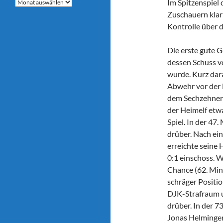
Archive
Im Spitzenspiel 
Zuschauern klar 
Kontrolle über d
Die erste gute G
dessen Schuss v
wurde. Kurz dar
Abwehr vor der L
dem Sechzehner 
der Heimelf etw
Spiel. In der 47
drüber. Nach ei
erreichte seine
0:1 einschoss. W
Chance (62. Min.)
schräger Positio
DJK-Strafraum u
drüber. In der 7
Jonas Helminger 