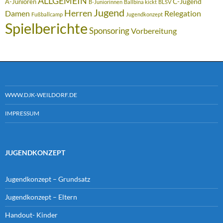
ALLGEMEIN
C-Jugend
A-Junioren
B-Juniorinnen
Ballbina kickt
BLSV
Jugend
Herren
Damen
Relegation
Fußballcamp
Jugendkonzept
Spielberichte
Sponsoring
Vorbereitung
WWW.DJK-WEILDORF.DE
IMPRESSUM
JUGENDKONZEPT
Jugendkonzept – Grundsatz
Jugendkonzept – Eltern
Handout- Kinder