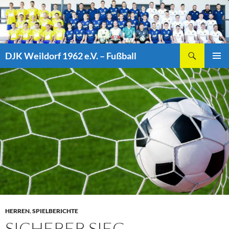
Zum
Inhalt
springen
Suchen
DJK Weildorf 1962 e.V. – Fußball
PRIMÄR
MENÜ
HERREN
,
SPIELBERICHTE
SICHERER SIEG