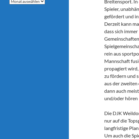
Archive
Breitensport. In
Spieler, unabhän
gefördert und in
Derzeit kann ma
dass sich immer
Gemeinschaften 
Spielgemeinscha
rein aus sportpo
Mannschaft fusio
propagiert wird,
zu fördern und s
aus der zweiten 
dann auch meist 
und/oder hören s
Die DJK Weildorf
nur auf die Tops
langfristige Pla
Um auch die Spie