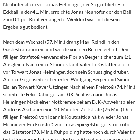
Neuhofer allein vor Jonas Helminger, der Sieger blieb. Ein
Eckball in der 41. Min. erreichte Jonas Neuhofer der den Ball
zum 0:1 per Kopf verlängerte. Weildorf war mit diesem
Ergebnis gut bedient.
Nach dem Wechsel (57. Min.) drang Maxi Reindl in den
Gästestrafraum ein und wurde von den Beinen geholt. Den
fälligen Strafstoß verwandelte Florian Berger sicher zum 1:1
Ausgleich. Nach einer Stunde stand Valentin Gstatter allein
vor Torwart Jonas Helminger, doch sein Schuss ging drüber.
Auf der Gegenseite scheiterten Wolfgang Berger und Simon
Eisl an Torwart Xaver Utzinger. Nach einem Freistoß (74. Min.)
scheiterte Felix Daburger an DJK-Schlussmann Jonas
Helminger. Nach einer Notbremse bekam DJK-Abwehrspieler
Andreas Aschauer eine 10-Minuten Zeitstrafe (75.Min.) Den
fälligen Freistoß von Ioannis Koutsaftkia hält wieder Jonas
Helminger. Ein Freistoß von Lucas Spiegelsberger strich über
das Gästetor (78. Min.). Ruhpolding hatte noch durch Valentin
Gstatter eine gute Chance, doch ein Abwehrspieler war noch