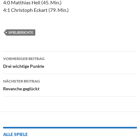
4:0 Matthias Hell (45. Min.)
4:1 Christoph Eckart (79. Min.)
SPIELBERICHTE
Beitragsnavigation
VORHERIGER BEITRAG
Drei wichtige Punkte
NÄCHSTER BEITRAG
Revanche geglückt
ALLE SPIELE