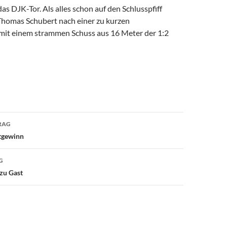
as DJK-Tor. Als alles schon auf den Schlusspfiff
Thomas Schubert nach einer zu kurzen
it einem strammen Schuss aus 16 Meter der 1:2
avigation
RAG
tgewinn
G
zu Gast