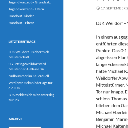
Jugendkonzept – Grundsatz
17. SEPTEMBER 
Jugendkonzept – Eltern
Handout- Kinder
DJK Weildorf –
Handout – Eltern
In einem ausgegl
LETZTE BEITRÄGE
entführten diese
Punkte.
Das 0:1 
DJK Weildorf II sichert sich
abgerissen Flank
Meisterschaft
lange Ecke senkt
SG Petting/Weildorf wird
Meister der A-Klasse 04
hatte Michael K
Nullnummer im Kellerduell
Weildorfer Abweh
Verdiente Heimniederlage für
Mittelstürmer, M
die DJK
Tor nur knapp. E
DJK meldet sich mit Kantersieg
schloss Thomas 
zurück
blieben dem Gas
Michael Eberlei
Benjamin Marino
ARCHIVE
Michael Kaltenha