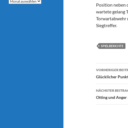
Archive
Position neben d
wartete gelang 
Torwartabwehr m
Siegtreffer.
SPIELBERICHTE
Beitragsn
VORHERIGER BEIT
Glücklicher Punk
NÄCHSTER BEITRA
Otting und Anger 