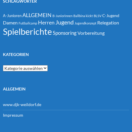
SCHLAGWÖRTER
ALLGEMEIN
C-Jugend
A-Junioren
B-Juniorinnen
Ballbina kickt
BLSV
Jugend
Herren
Damen
Relegation
Fußballcamp
Jugendkonzept
Spielberichte
Sponsoring
Vorbereitung
KATEGORIEN
Kategorien
ALLGEMEIN
www.djk-weildorf.de
Impressum