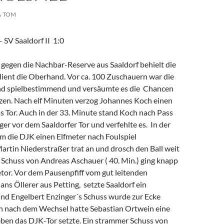
TOM
 SV Saaldorf II 1:0
 gegen die Nachbar-Reserve aus Saaldorf behielt die
dient die Oberhand. Vor ca. 100 Zuschauern war die
d spielbestimmend und versäumte es die Chancen
zen.
Nach elf Minuten verzog Johannes Koch einen
s Tor. Auch in der 33. Minute stand Koch nach Pass
r vor dem Saaldorfer Tor und verfehlte es. In der
m die DJK einen Elfmeter nach Foulspiel
artin Niederstraßer trat an und drosch den Ball weit
n Schuss von Andreas Aschauer ( 40. Min.) ging knapp
tor. Vor dem Pausenpfiff vom gut leitenden
ans Öllerer aus Petting, setzte Saaldorf ein
nd Engelbert Enzinger´s Schuss wurde zur Ecke
ch nach dem Wechsel hatte Sebastian Ortwein eine
eben das DJK-Tor setzte. Ein strammer Schuss von