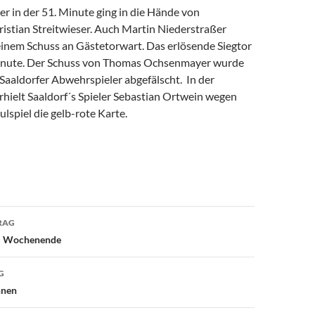
r in der 51. Minute ging in die Hände von
istian Streitwieser. Auch Martin Niederstraßer
seinem Schuss an Gästetorwart. Das erlösende Siegtor
 Minute. Der Schuss von Thomas Ochsenmayer wurde
Saaldorfer Abwehrspieler abgefälscht. In der
rhielt Saaldorf´s Spieler Sebastian Ortwein wegen
lspiel die gelb-rote Karte.
avigation
RAG
om Wochenende
G
nnen