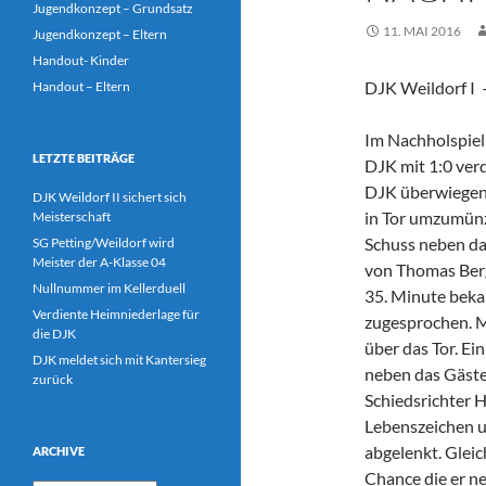
Jugendkonzept – Grundsatz
11. MAI 2016
Jugendkonzept – Eltern
Handout- Kinder
DJK Weildorf I –
Handout – Eltern
Im Nachholspiel
LETZTE BEITRÄGE
DJK mit 1:0 ver
DJK überwiegen
DJK Weildorf II sichert sich
in Tor umzumün
Meisterschaft
Schuss neben da
SG Petting/Weildorf wird
Meister der A-Klasse 04
von Thomas Berge
Nullnummer im Kellerduell
35. Minute beka
Verdiente Heimniederlage für
zugesprochen. M
die DJK
über das Tor. Ei
DJK meldet sich mit Kantersieg
neben das Gäste
zurück
Schiedsrichter H
Lebenszeichen u
abgelenkt. Glei
ARCHIVE
Chance die er n