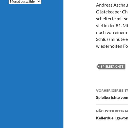
Archive
Andreas Aschaue
Gästekeeper Chr
scheiterte mit 
viel in der 81.
noch von einem 
Schlussminute e
wiederholten Fou
SPIELBERICHTE
Beitragsn
VORHERIGER BEIT
Spielberichte v
NÄCHSTER BEITRA
Kellerduell gewo