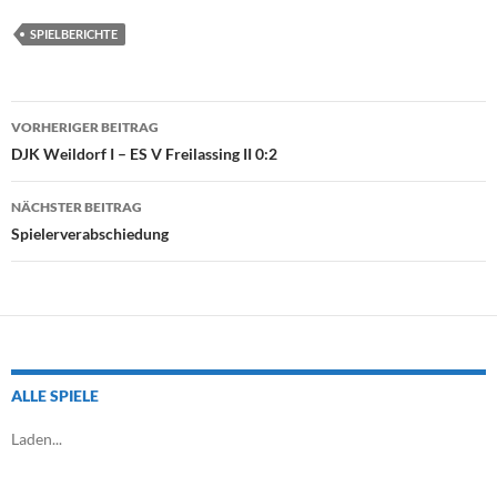
SPIELBERICHTE
Beitragsnavigation
VORHERIGER BEITRAG
DJK Weildorf I – ES V Freilassing II 0:2
NÄCHSTER BEITRAG
Spielerverabschiedung
ALLE SPIELE
Laden...