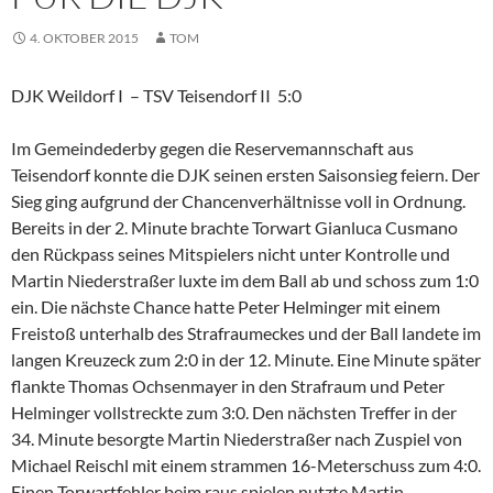
4. OKTOBER 2015
TOM
DJK Weildorf I – TSV Teisendorf II 5:0
Im Gemeindederby gegen die Reservemannschaft aus
Teisendorf konnte die DJK seinen ersten Saisonsieg feiern. Der
Sieg ging aufgrund der Chancenverhältnisse voll in Ordnung.
Bereits in der 2. Minute brachte Torwart Gianluca Cusmano
den Rückpass seines Mitspielers nicht unter Kontrolle und
Martin Niederstraßer luxte im dem Ball ab und schoss zum 1:0
ein. Die nächste Chance hatte Peter Helminger mit einem
Freistoß unterhalb des Strafraumeckes und der Ball landete im
langen Kreuzeck zum 2:0 in der 12. Minute. Eine Minute später
flankte Thomas Ochsenmayer in den Strafraum und Peter
Helminger vollstreckte zum 3:0. Den nächsten Treffer in der
34. Minute besorgte Martin Niederstraßer nach Zuspiel von
Michael Reischl mit einem strammen 16-Meterschuss zum 4:0.
Einen Torwartfehler beim raus spielen nutzte Martin