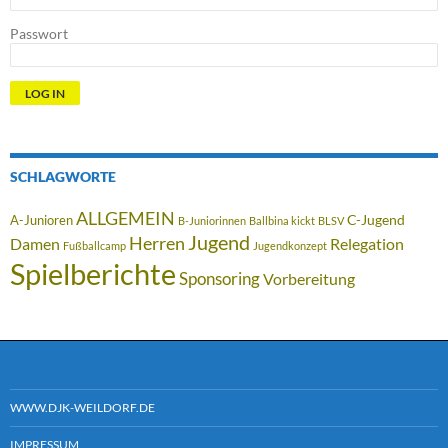
Passwort
SCHLAGWORTE
ALLGEMEIN
C-Jugend
A-Junioren
B-Juniorinnen
Ballbina kickt
BLSV
Jugend
Herren
Damen
Relegation
Fußballcamp
Jugendkonzept
Spielberichte
Sponsoring
Vorbereitung
WWW.DJK-WEILDORF.DE
IMPRESSUM