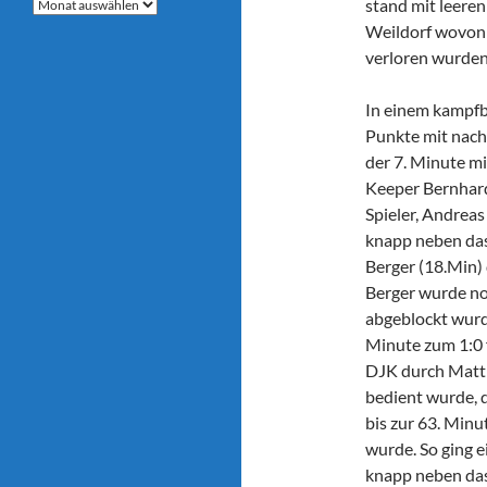
Archive
stand mit leeren
Weildorf wovon 
verloren wurden
In einem kampfb
Punkte mit nach
der 7. Minute m
Keeper Bernhard
Spieler, Andrea
knapp neben das 
Berger (18.Min) 
Berger wurde no
abgeblockt wurde
Minute zum 1:0 f
DJK durch Matth
bedient wurde, 
bis zur 63. Min
wurde. So ging 
knapp neben das 