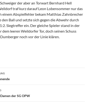
chweiger der aber an Torwart Bernhard Hell
 Weildorf traf kurz darauf Leon Lobensommer nur das
h einem Abspielfehler bekam Matthias Zahnbrecher
e den Ball und setzte sich gegen die Abwehr durch
2. Siegtreffer ein. Der gleiche Spieler stand in der
r dem leeren Weildorfer Tor, doch seinen Schuss
 Dumberger noch vor der Linie klären.
avigation
RAG
enende
G
er Damen der SG OPW