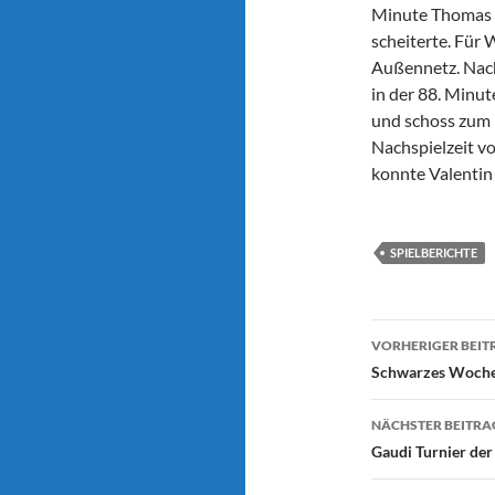
Minute Thomas S
scheiterte. Für
Außennetz. Nac
in der 88. Minut
und schoss zum 1:
Nachspielzeit vo
konnte Valentin
SPIELBERICHTE
Beitragsn
VORHERIGER BEIT
Schwarzes Woch
NÄCHSTER BEITRA
Gaudi Turnier d