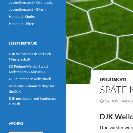
Jugendkonzept – Grundsatz
Jugendkonzept – Eltern
Handout- Kinder
Handout – Eltern
LETZTE BEITRÄGE
DJK Weildorf II sichert sich
Meisterschaft
SG Petting/Weildorf wird
Meister der A-Klasse 04
Nullnummer im Kellerduell
SPIELBERICHTE
SPÄTE
Verdiente Heimniederlage für
die DJK
DJK meldet sich mit Kantersieg
16. NOVEMBER 
zurück
DJK Weild
ARCHIVE
Und wieder wurd